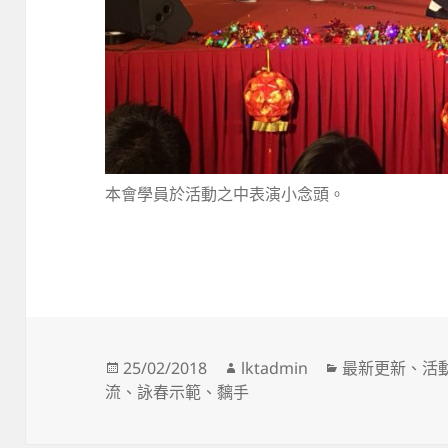
本會學員於活動之中表演小念頭。
發
作
分
25/02/2018
lktadmin
最新更新
、
活
佈
者
類
流
、
詠春示範
、
黐手
日
期: