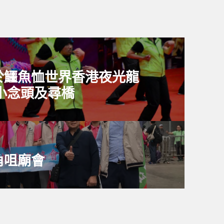
於鱷魚恤世界香港夜光龍
春小念頭及尋橋
角咀廟會