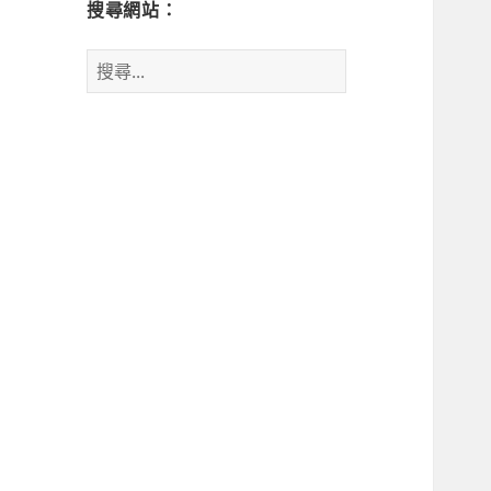
搜尋網站：
搜
尋
關
鍵
字: