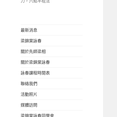
刀，六點半棍法
最新消息
梁錦棠詠春
關於先師梁相
關於梁錦棠詠春
詠春課程時間表
聯絡我們
活動照片
媒體訪問
梁錦棠詠春同學會