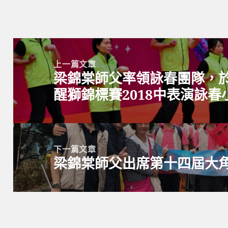
文
章
上一篇文章
梁錦棠師父率領詠春團隊，
導
上
醒獅錦標賽2018中表演詠
覽
一
篇
文
章:
下一篇文章
梁錦棠師父出席第十四屆大
下
一
篇
文
章: