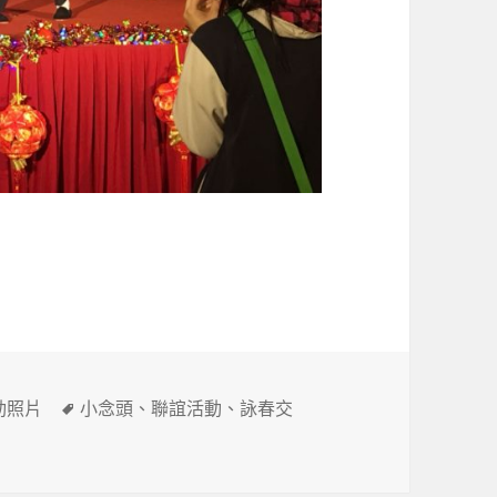
標
動照片
小念頭
、
聯誼活動
、
詠春交
籤