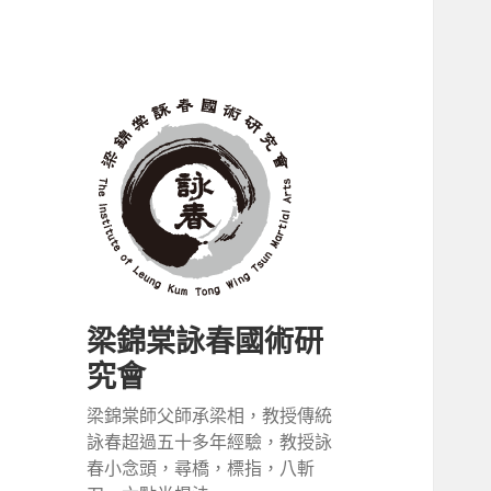
梁錦棠詠春國術研
究會
梁錦棠師父師承梁相，教授傳統
詠春超過五十多年經驗，教授詠
春小念頭，尋橋，標指，八斬