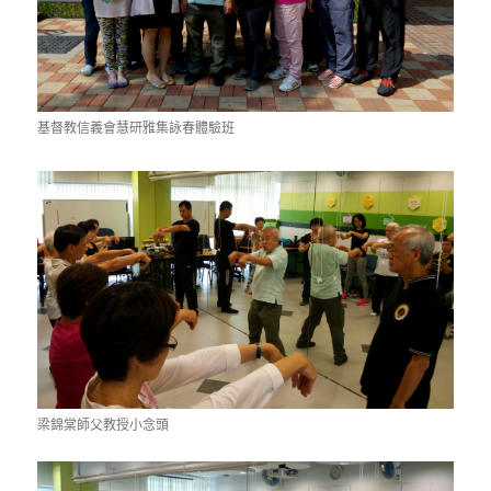
基督教信義會慧研雅集詠春體驗班
梁錦棠師父教授小念頭