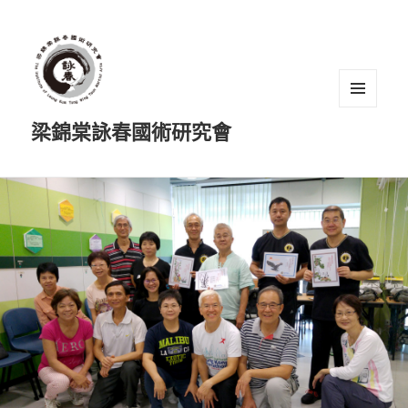
選單及
梁錦棠詠春國術研究會
小工具