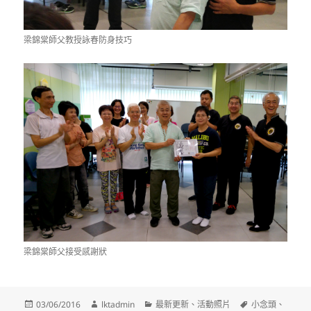
梁錦棠師父教授詠春防身技巧
梁錦棠師父接受感謝狀
發
作
分
標
03/06/2016
lktadmin
最新更新
、
活動照片
小念頭
、