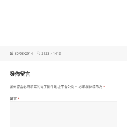
發
完
30/08/2014
2123 × 1413
佈
整
日
尺
期:
寸
發佈留言
發佈留言必須填寫的電子郵件地址不會公開。
必填欄位標示為
*
留言
*