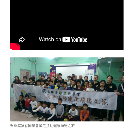
梁錦棠詠春同學會敬老扶幼健康順德之旅