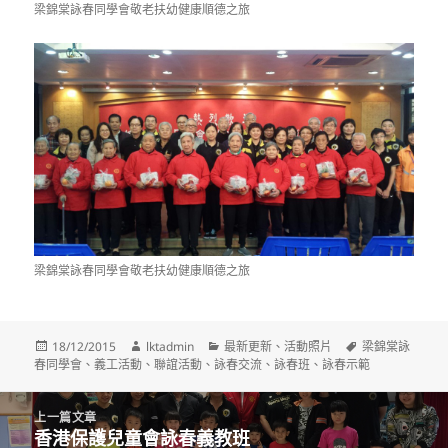
梁錦棠詠春同學會敬老扶幼健康順德之旅
梁錦棠詠春同學會敬老扶幼健康順德之旅
發
作
分
標
18/12/2015
lktadmin
最新更新
、
活動照片
梁錦棠詠
佈
者
類
籤
春同學會
、
義工活動
、
聯誼活動
、
詠春交流
、
詠春班
、
詠春示範
日
期:
文
上一篇文章
章
香港保護兒童會詠春義教班
上