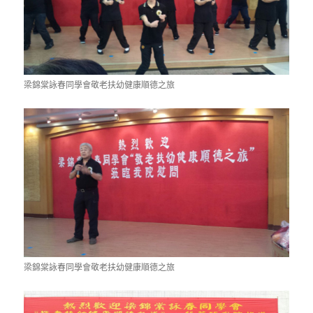
梁錦棠詠春同學會敬老扶幼健康順德之旅
梁錦棠詠春同學會敬老扶幼健康順德之旅