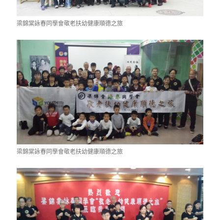
梁錦棠詠春同學會敬老扶幼健康順德之旅
梁錦棠詠春同學會敬老扶幼健康順德之旅