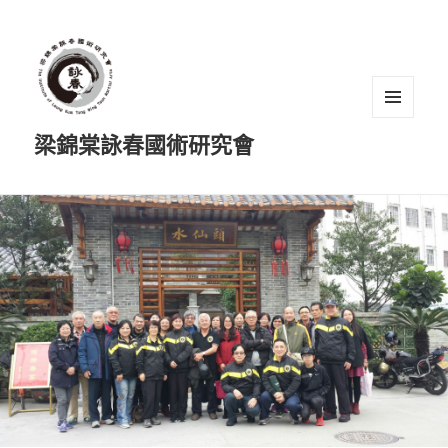
選單及
梁錦棠詠春國術研究會
小工具