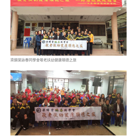
梁錦棠詠春同學會敬老扶幼健康順德之旅