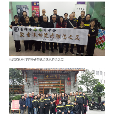
梁錦棠詠春同學會敬老扶幼健康順德之旅