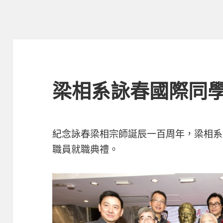
梁相系詠春國際同
紀念詠春梁相宗師誕辰一百周年，梁相系
職員就職典禮。