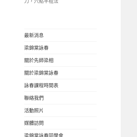
刀，六點半棍法
最新消息
梁錦棠詠春
關於先師梁相
關於梁錦棠詠春
詠春課程時間表
聯絡我們
活動照片
媒體訪問
梁錦棠詠春同學會