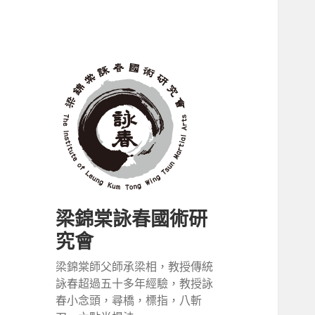
梁錦棠詠春國術研
究會
梁錦棠師父師承梁相，教授傳統
詠春超過五十多年經驗，教授詠
春小念頭，尋橋，標指，八斬