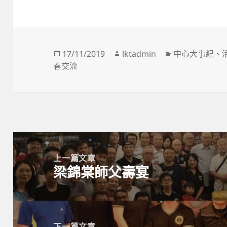
發
作
分
17/11/2019
lktadmin
中心大事紀
、
佈
者
類
春交流
日
期:
文
章
上一篇文章
梁錦棠師父壽宴
導
上
覽
一
篇
文
下一篇文章