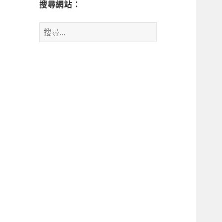
搜尋網站：
搜
尋
關
鍵
字: