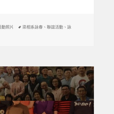
標
活動照片
梁相系詠春
、
聯誼活動
、
詠
籤