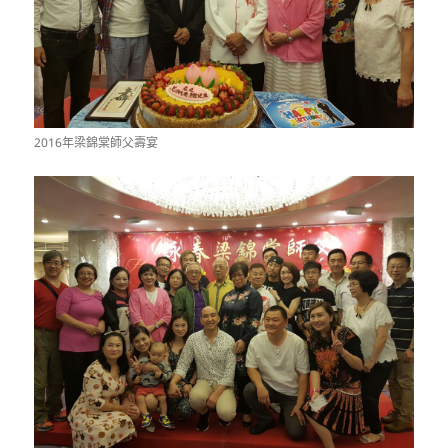
2016年梁錦棠師父壽宴