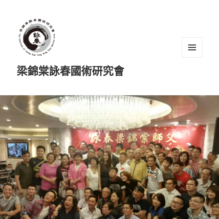
選單及
梁錦棠詠春國術研究會
小工具