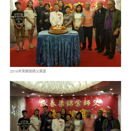
2016年梁錦棠師父壽宴