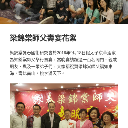
梁錦棠師父壽宴花絮
梁錦棠詠春國術研究會於2016年9月18日假太子京華酒家
為梁錦棠師父舉行壽宴，當晚宴請超過一百名同門、親戚
朋友、與及一眾弟子們，大家都祝賀梁錦棠師父福如東
海，壽比南山，桃李滿天下。