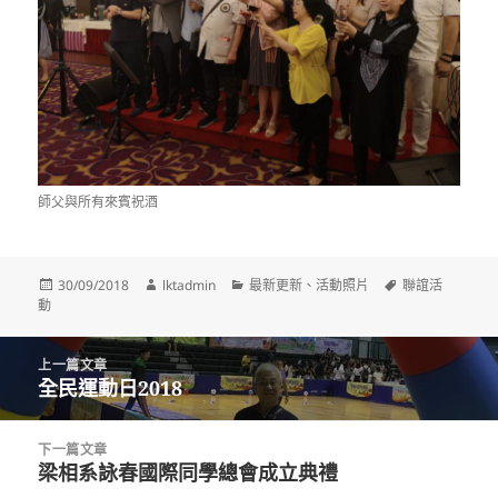
師父與所有來賓祝酒
發
作
分
標
30/09/2018
lktadmin
最新更新
、
活動照片
聯誼活
佈
者
類
籤
動
日
期:
文
上一篇文章
章
全民運動日2018
上
導
一
覽
篇
下一篇文章
文
梁相系詠春國際同學總會成立典禮
下
章: