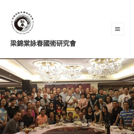
選單及
梁錦棠詠春國術研究會
小工具