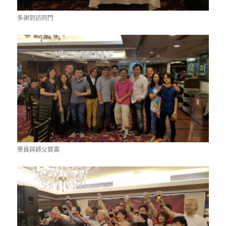
多謝到訪同門
學員與師父賀壽