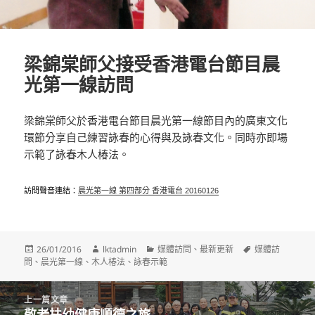
梁錦棠師父接受香港電台節目晨
光第一線訪問
梁錦棠師父於香港電台節目晨光第一線節目內的廣東文化
環節分享自己練習詠春的心得與及詠春文化。同時亦即場
示範了詠春木人椿法。
訪問聲音連結：
晨光第一線 第四部分 香港電台 20160126
發
作
分
標
26/01/2016
lktadmin
媒體訪問
、
最新更新
媒體訪
佈
者
類
籤
問
、
晨光第一線
、
木人椿法
、
詠春示範
日
期:
文
上一篇文章
章
敬老扶幼健康順德之旅
上