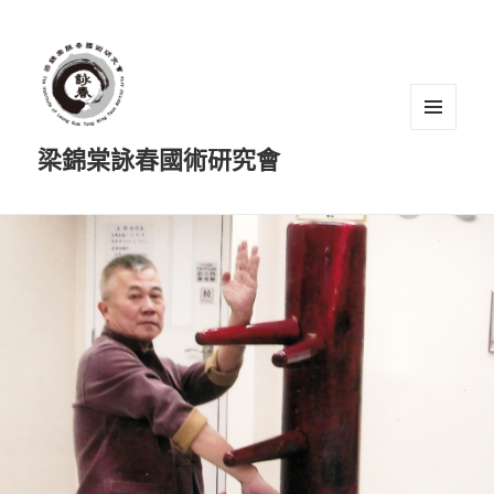
選單及
梁錦棠詠春國術研究會
小工具