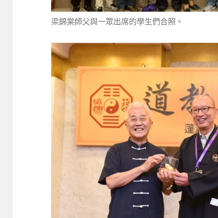
梁錦棠師父與一眾出席的學生們合照。