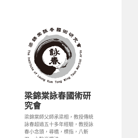
梁錦棠詠春國術研
究會
梁錦棠師父師承梁相，教授傳統
詠春超過五十多年經驗，教授詠
春小念頭，尋橋，標指，八斬