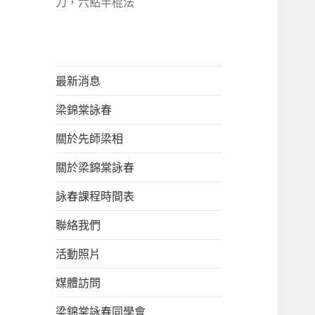
刀，六點半棍法
最新消息
梁錦棠詠春
關於先師梁相
關於梁錦棠詠春
詠春課程時間表
聯絡我們
活動照片
媒體訪問
梁錦棠詠春同學會