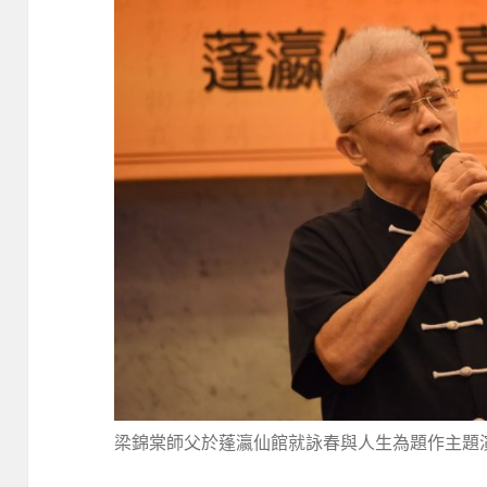
梁錦棠師父於蓬瀛仙館就詠春與人生為題作主題