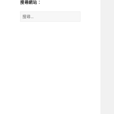
搜尋網站：
搜
尋
關
鍵
字: