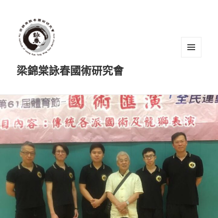
選單及
梁錦棠詠春國術研究會
小工具