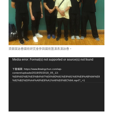
梁錦棠詠春國術研究會參與國術匯演表演詠春。
視
Media error: Format(s) not supported or source(s) not found
訊
下載檔案: https://www.lktwingchun.com/wp-
播
content/uploads/2018/05/2018_05_13-
%E8%92%B2%E5%B4%97%E6%9D%91%E9%81%93%E9%AB%94%E8
放
%82%B2%E9%A4%A8%E8%A1%A8%E6%BC%94.mp4?_=1
器