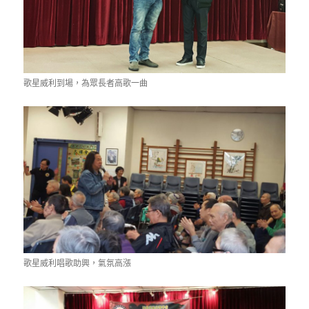
歌星威利到場，為眾長者高歌一曲
歌星威利唱歌助興，氣氛高漲