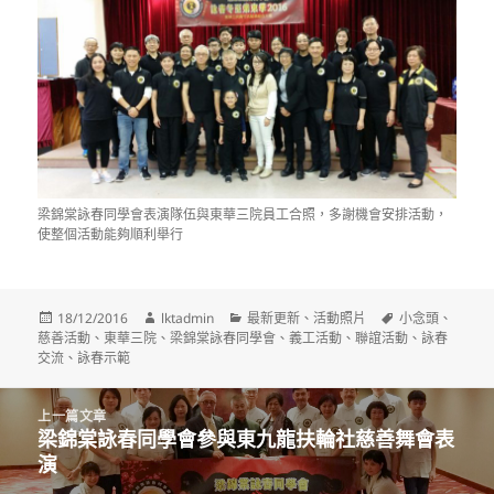
梁錦棠詠春同學會表演隊伍與東華三院員工合照，多謝機會安排活動，
使整個活動能夠順利舉行
發
作
分
標
18/12/2016
lktadmin
最新更新
、
活動照片
小念頭
、
佈
者
類
籤
慈善活動
、
東華三院
、
梁錦棠詠春同學會
、
義工活動
、
聯誼活動
、
詠春
日
交流
、
詠春示範
期:
文
上一篇文章
章
梁錦棠詠春同學會參與東九龍扶輪社慈善舞會表
上
導
演
一
覽
篇