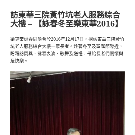
訪東華三院黃竹坑老人服務綜合
大樓 – 【詠春冬至樂東華2016】
梁錦棠詠春同學會於2016年12月17日，探訪東華三院黃竹
坑老人服務綜合大樓一眾長者。趁著冬至及聖誕節臨近，
盼藉訪問與、詠春表演、歌舞及送禮，帶給長者們關懷與
及快樂。