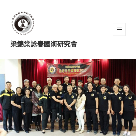
選單及
梁錦棠詠春國術研究會
小工具