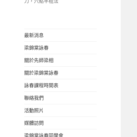
刀，六點半棍法
最新消息
梁錦棠詠春
關於先師梁相
關於梁錦棠詠春
詠春課程時間表
聯絡我們
活動照片
媒體訪問
梁錦棠詠春同學會