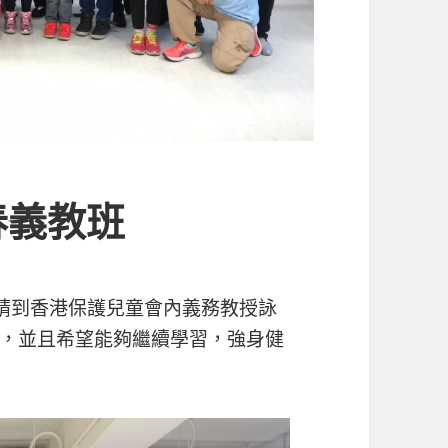
春義教班
受邀請到香港保護兒童會內義務教授詠
，並且希望能夠繼續學習，強身健