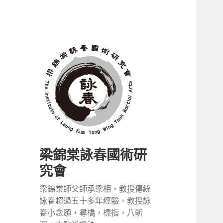
梁錦棠詠春國術研
究會
梁錦棠師父師承梁相，教授傳統
詠春超過五十多年經驗，教授詠
春小念頭，尋橋，標指，八斬