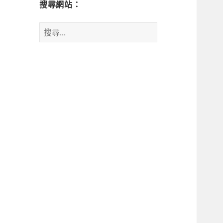
搜尋網站：
搜
尋
關
鍵
字: