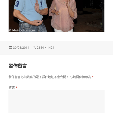
發
完
30/08/2014
2144 × 1424
佈
整
日
尺
期:
寸
發佈留言
發佈留言必須填寫的電子郵件地址不會公開。
必填欄位標示為
*
留言
*