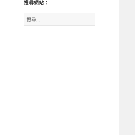
搜尋網站：
搜
尋
關
鍵
字: