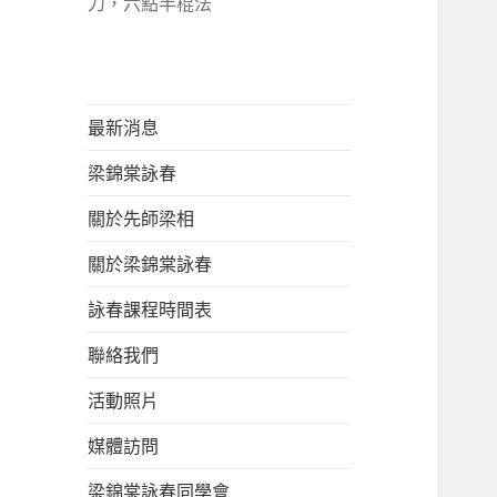
刀，六點半棍法
最新消息
梁錦棠詠春
關於先師梁相
關於梁錦棠詠春
詠春課程時間表
聯絡我們
活動照片
媒體訪問
梁錦棠詠春同學會