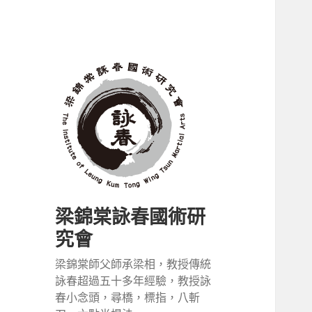
梁錦棠詠春國術研
究會
梁錦棠師父師承梁相，教授傳統
詠春超過五十多年經驗，教授詠
春小念頭，尋橋，標指，八斬