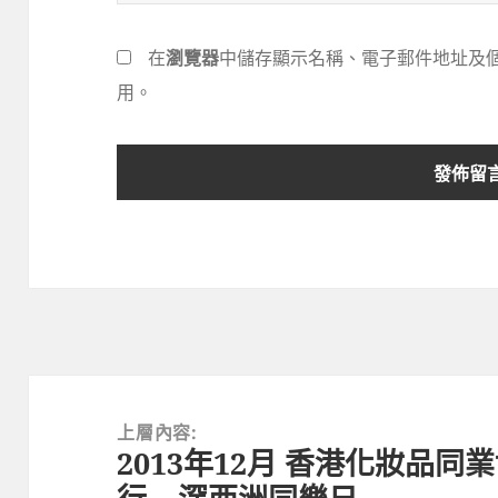
在
瀏覽器
中儲存顯示名稱、電子郵件地址及
用。
文
章
上層內容:
2013年12月 香港化妝品
導
覽