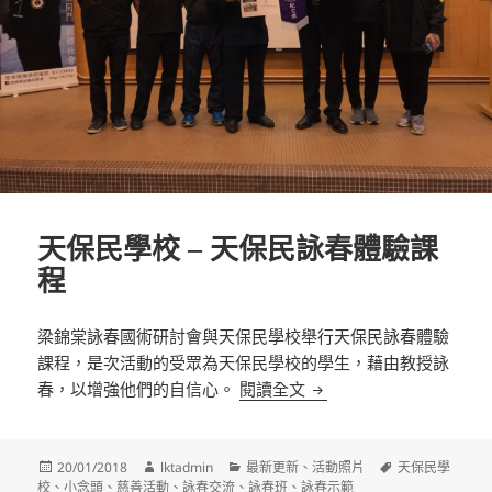
天保民學校 – 天保民詠春體驗課
程
梁錦棠詠春國術研討會與天保民學校舉行天保民詠春體驗
課程，是次活動的受眾為天保民學校的學生，藉由教授詠
天保民學校 – 天保民詠
春，以增強他們的自信心。
閱讀全文
發
作
分
標
20/01/2018
lktadmin
最新更新
、
活動照片
天保民學
佈
者
類
籤
校
、
小念頭
、
慈善活動
、
詠春交流
、
詠春班
、
詠春示範