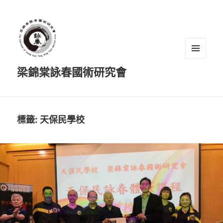
選單及
梁錦棠詠春國術研究會
小工具
標籤:
天保民學校