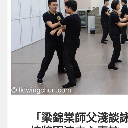
「梁錦棠師父淺談詠