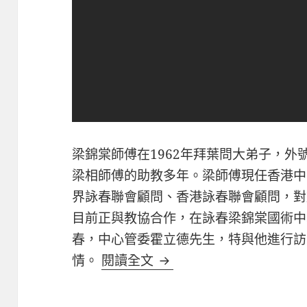
梁錦棠師傅在1962年拜葉問大弟子，
梁相師傅的助教多年。梁師傅現任香港中
界詠春聯會顧問、香港詠春聯會顧問，對
目前正與教協合作，在詠春梁錦棠國術中
春，中心管委霍立德先生，特與他進行訪
「梁錦棠師父淺談詠春」 
情。
閱讀全文