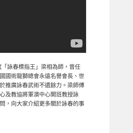
外號「詠春標指王」梁相為師，曾任
國國術龍獅總會永遠名譽會長、世
於推廣詠春武術不遺餘力。梁師傅
心及教協將軍澳中心開班教授詠
問，向大家介紹更多關於詠春的事
－ 接受教協將軍澳中心專訪