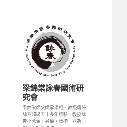
梁錦棠詠春國術研
究會
梁錦棠師父師承梁相，教授傳統
詠春超過五十多年經驗，教授詠
春小念頭，尋橋，標指，八斬