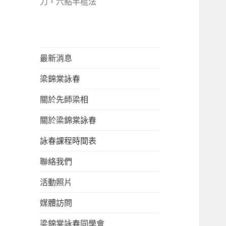
刀，六點半棍法
最新消息
梁錦棠詠春
關於先師梁相
關於梁錦棠詠春
詠春課程時間表
聯絡我們
活動照片
媒體訪問
梁錦棠詠春同學會