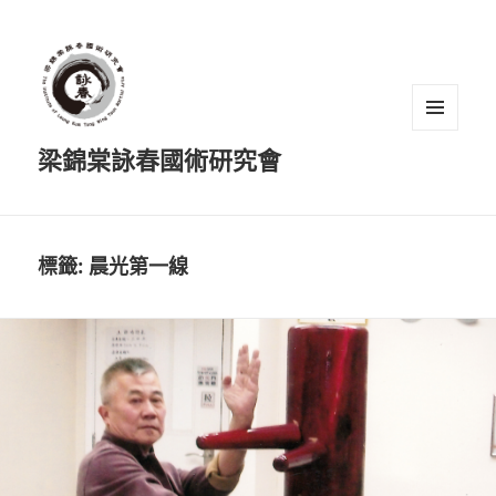
選單及
梁錦棠詠春國術研究會
小工具
標籤:
晨光第一線