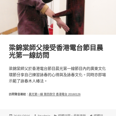
梁錦棠師父接受香港電台節目晨
光第一線訪問
梁錦棠師父於香港電台節目晨光第一線節目內的廣東文化
環節分享自己練習詠春的心得與及詠春文化。同時亦即場
示範了詠春木人椿法。
訪問聲音連結：
晨光第一線 第四部分 香港電台 20160126
發
作
分
標
26/01/2016
lktadmin
媒體訪問
、
最新更新
媒體訪