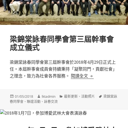
梁錦棠詠春同學會第三屆幹事會
成立儀式
梁錦棠詠春同學會第三屆幹事會於2018年4月29日正式上
任。本屆幹事會成員會持續秉持「凝聚同門，貢獻社會」
梁錦棠詠春同學會第
之理念，致力為社會各界服務。
閱讀全文
發
作
分
標
01/05/2018
lktadmin
最新更新
、
活動照片
梁錦棠詠
佈
者
類
籤
春同學會
、
聯誼活動
、
詠春交流
日
期: