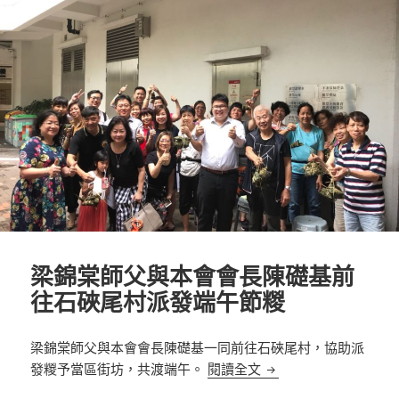
梁錦棠師父與本會會長陳礎基前
往石硤尾村派發端午節糉
梁錦棠師父與本會會長陳礎基一同前往石硤尾村，協助派
梁錦棠師父與本會會長
發糉予當區街坊，共渡端午。
閱讀全文