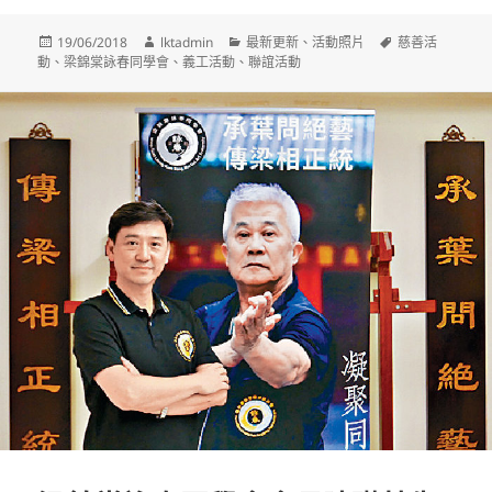
發
作
分
標
19/06/2018
lktadmin
最新更新
、
活動照片
慈善活
佈
者
類
籤
動
、
梁錦棠詠春同學會
、
義工活動
、
聯誼活動
日
期: