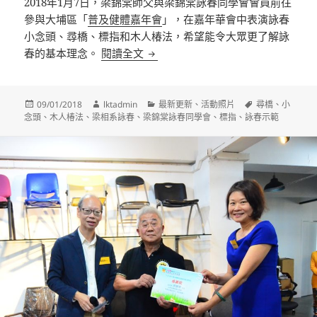
2018年1月7日，梁錦棠師父與梁錦棠詠春同學會會員前往
參與大埔區「
普及健體嘉年會
」，在嘉年華會中表演詠春
小念頭、尋橋、標指和木人椿法，希望能令大眾更了解詠
2018年1月8日，參與大埔區普及健
春的基本理念。
閱讀全文
發
作
分
標
09/01/2018
lktadmin
最新更新
、
活動照片
尋橋
、
小
佈
者
類
籤
念頭
、
木人椿法
、
梁相系詠春
、
梁錦棠詠春同學會
、
標指
、
詠春示範
日
期: