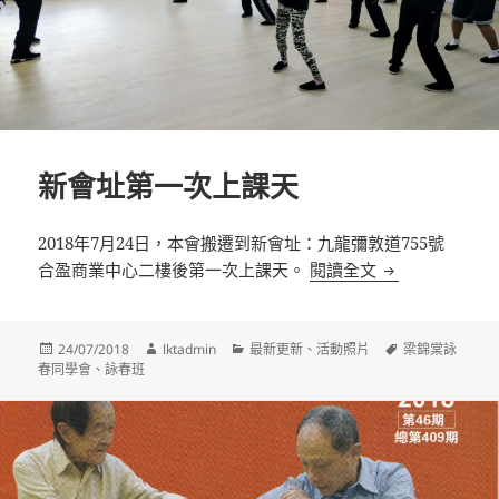
新會址第一次上課天
2018年7月24日，本會搬遷到新會址：九龍彌敦道755號
新會址第一次上
合盈商業中心二樓後第一次上課天。
閱讀全文
發
作
分
標
24/07/2018
lktadmin
最新更新
、
活動照片
梁錦棠詠
佈
者
類
籤
春同學會
、
詠春班
日
期: