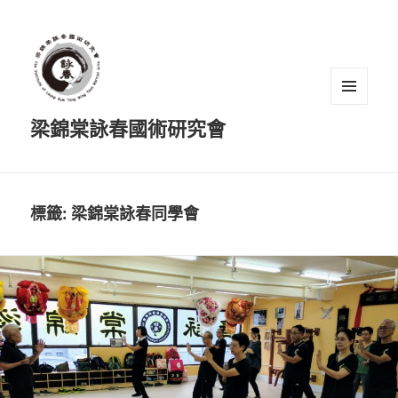
選單及
梁錦棠詠春國術研究會
小工具
標籤:
梁錦棠詠春同學會