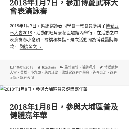
2018年1月7日，參加博愛武林大
會表演詠春
2018年1月7日，梁錦棠詠春同學會一眾會員參與了
博愛武
林大會2018
，活動於旺角麥花臣場館內舉行。在活動之中
表演詠春小念頭、尋橋和標指。是次活動同為博愛醫院籌
2018年1月7日，參加博愛武林大會表演詠春
款。
閱讀全文
發
作
分
標
10/01/2018
lktadmin
最新更新
、
活動照片
博愛武林
佈
者
類
籤
大會
、
尋橋
、
小念頭
、
慈善活動
、
梁錦棠詠春同學會
、
詠春交流
、
詠春
日
示範
、
詠春表演
期:
2018年1月8日，參與大埔區普及
健體嘉年華