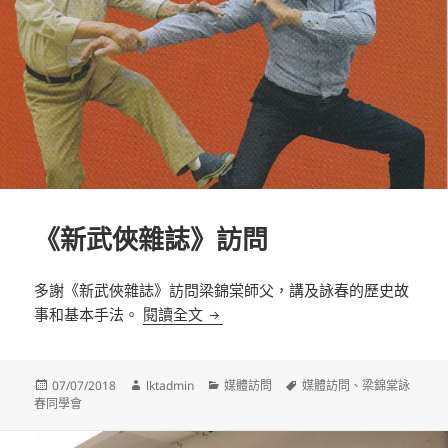
《新武俠雜誌》訪問
多謝《新武俠雜誌》訪問梁錦棠師父，講及詠春的歷史故
《新武俠雜誌》訪問
事和基本手法。
閱讀全文
發
作
分
標
07/07/2018
lktadmin
媒體訪問
媒體訪問
、
梁錦棠詠
佈
者
類
籤
春同學會
日
期: