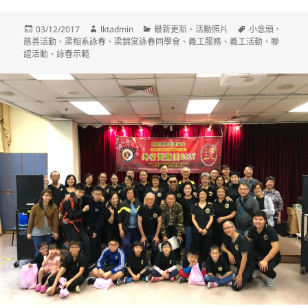
發
作
分
標
03/12/2017
lktadmin
最新更新
、
活動照片
小念頭
、
佈
者
類
籤
慈善活動
、
梁相系詠春
、
梁錦棠詠春同學會
、
義工服務
、
義工活動
、
聯
日
誼活動
、
詠春示範
期: