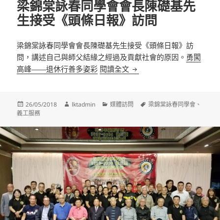
梁錦棠詠春同學會會長陳礎基先
生接受《頭條日報》訪問
梁錦棠詠春同學會會長陳礎基先生接受《頭條日報》訪
問，講述自己與師父結緣之經過及貢獻社會的原因。
勇闖
梁錦棠詠春同學會會長陳礎
高峰——退休行善多姿彩
閱讀全文
發
作
分
標
26/05/2018
lktadmin
媒體訪問
梁錦棠詠春同學會
、
佈
者
類
籤
義工服務
日
期: