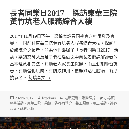
長者同樂日2017 – 探訪東華三院
黃竹坑老人服務綜合大樓
2017年11月19日下午，梁錦棠詠春同學會之幹事與及會
員，一同前往東華三院黃竹坑老人服務綜合大樓，探訪居
於該院舍之長者，並為他們舉辦了「長者同樂日2017」活
動。梁錦棠師父及弟子們在活動之中向長者們講解詠春的
基本理念和方法，有助老人家養生保健，而且勤加練習詠
春，有助強化肌肉，有防跌作用，更能夠活化腦筋，有助
長者同樂日2017 – 探訪東華三院黃竹坑
抗衰老。
閱讀全文
發
作
分
標
23/11/2017
lktadmin
最新更新
、
活動照片
小念頭
、
佈
者
類
籤
慈善活動
、
東華三院
、
梁錦棠詠春同學會
、
義工服務
、
義工活動
、
詠春
日
交流
、
詠春示範
期: