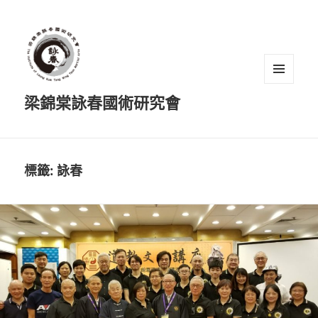
選單及
梁錦棠詠春國術研究會
小工具
標籤:
詠春