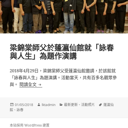
梁錦棠師父於蓬瀛仙館就「詠春
與人生」為題作演講
2018年4月29日，梁錦棠師父受蓬瀛仙館邀請，於該館就
「詠春與人生」為題演講。活動當天，共有百多名觀眾參
梁錦棠師父於蓬瀛仙館就「詠春與人生」為題作
與。
閱讀全文
發
作
分
標
01/05/2018
lktadmin
最新更新
、
活動照片
蓬瀛仙
佈
者
類
籤
館
、
詠春
日
期:
本站採用 WordPress 建置